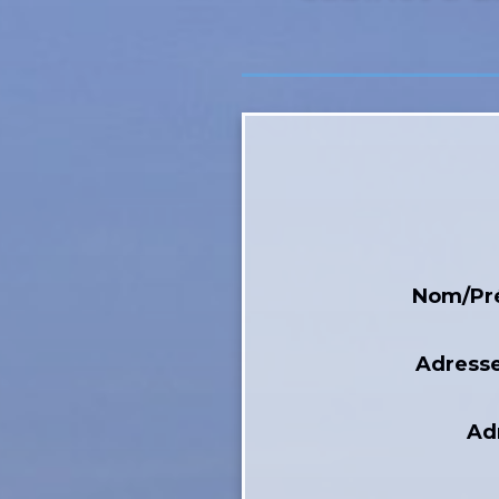
Nom/P
Adress
Ad