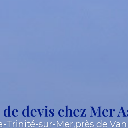
de devis chez Mer A
a-Trinité-sur-Mer,près de Van