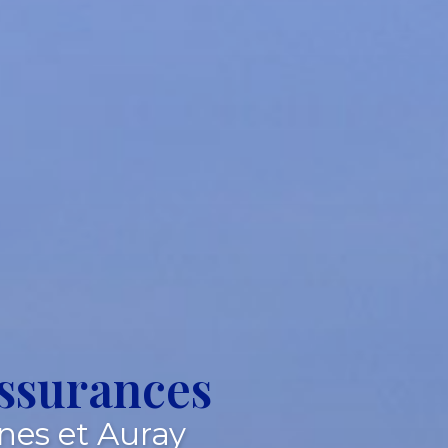
ssurances
nes et Auray