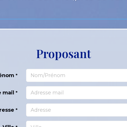
Proposant
rénom
*
e mail
*
resse
*