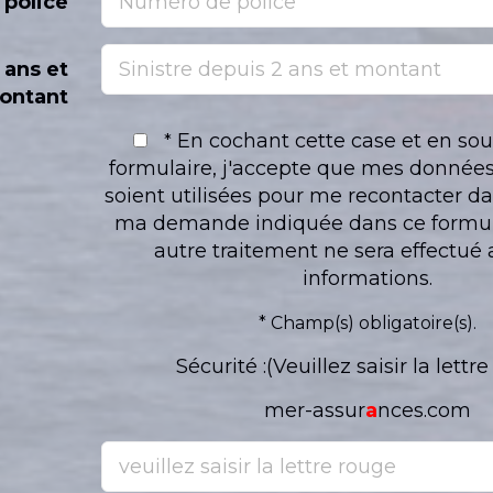
police
 ans et
ontant
En cochant cette case et en so
*
formulaire, j'accepte que mes données
soient utilisées pour me recontacter da
ma demande indiquée dans ce formul
autre traitement ne sera effectué
informations.
* Champ(s) obligatoire(s).
Sécurité :(Veuillez saisir la lettr
mer-assur
a
nces.com