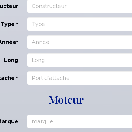
ucteur
Type
*
Année
*
Long
ttache
*
Moteur
Marque